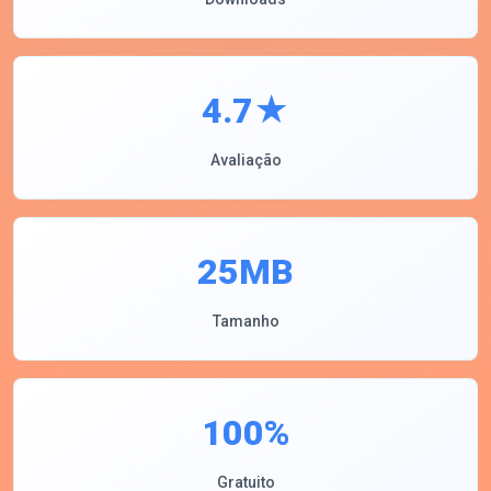
4.7★
Avaliação
25MB
Tamanho
100%
Gratuito