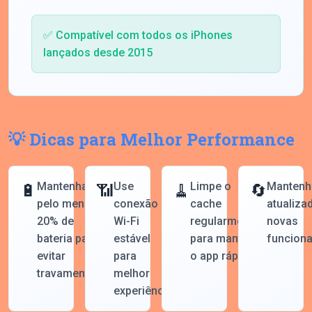
✅ Compatível com todos os iPhones
lançados desde 2015
💡 Dicas para Melhor Performance
Mantenha
Use
Limpe o
Mantenh
🔋
📶
🧹
🔄
pelo menos
conexão
cache
atualiza
20% de
Wi-Fi
regularmente
novas
bateria para
estável
para manter
funciona
evitar
para
o app rápido
travamentos
melhor
experiência