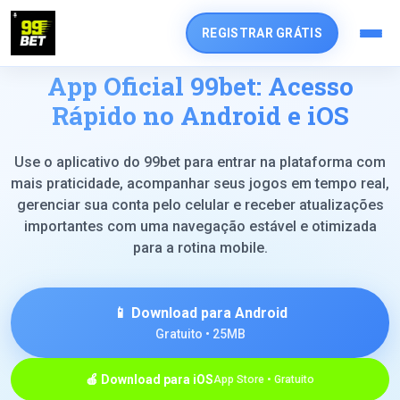
REGISTRAR GRÁTIS
App Oficial 99bet: Acesso
Rápido no Android e iOS
Use o aplicativo do 99bet para entrar na plataforma com
mais praticidade, acompanhar seus jogos em tempo real,
gerenciar sua conta pelo celular e receber atualizações
importantes com uma navegação estável e otimizada
para a rotina mobile.
📱 Download para Android
Gratuito • 25MB
🍎 Download para iOS
App Store • Gratuito