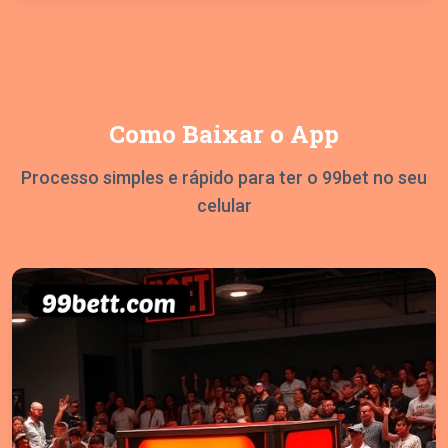
Como Baixar o App
Processo simples e rápido para ter o 99bet no seu
celular