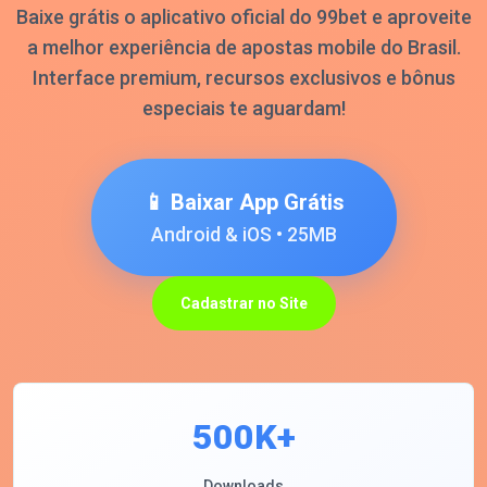
Baixe grátis o aplicativo oficial do 99bet e aproveite
a melhor experiência de apostas mobile do Brasil.
Interface premium, recursos exclusivos e bônus
especiais te aguardam!
📱 Baixar App Grátis
Android & iOS • 25MB
Cadastrar no Site
500K+
Downloads