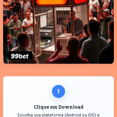
1
Clique em Download
Escolha sua plataforma (Android ou iOS) e