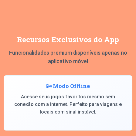
Recursos Exclusivos do App
Funcionalidades premium disponíveis apenas no
aplicativo móvel
📴 Modo Offline
Acesse seus jogos favoritos mesmo sem
conexão com a internet. Perfeito para viagens e
locais com sinal instável.