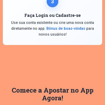
3
Faça Login ou Cadastre-se
Use sua conta existente ou crie uma nova conta
diretamente no app.
Bônus de boas-vindas
para
novos usuários!
Comece a Apostar no App
Agora!