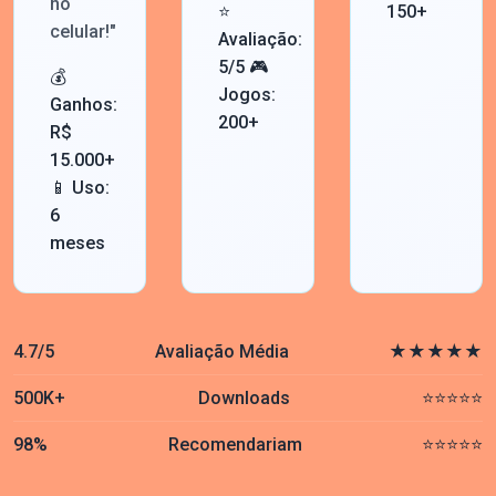
no
⭐
150+
celular!"
Avaliação:
5/5
🎮
💰
Jogos:
Ganhos:
200+
R$
15.000+
📱 Uso:
6
meses
4.7/5
Avaliação Média
★★★★★
500K+
Downloads
⭐⭐⭐⭐⭐
98%
Recomendariam
⭐⭐⭐⭐⭐