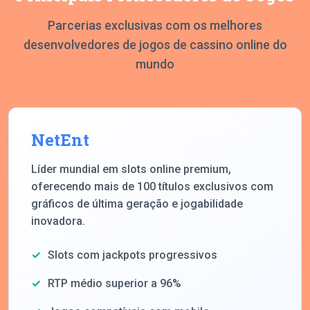
Parcerias exclusivas com os melhores
desenvolvedores de jogos de cassino online do
mundo
NetEnt
Líder mundial em slots online premium,
oferecendo mais de 100 títulos exclusivos com
gráficos de última geração e jogabilidade
inovadora.
Slots com jackpots progressivos
RTP médio superior a 96%