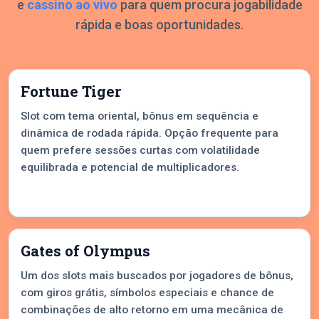
e
cassino ao vivo
para quem procura jogabilidade
rápida e boas oportunidades.
Fortune Tiger
Slot com tema oriental, bônus em sequência e
dinâmica de rodada rápida. Opção frequente para
quem prefere sessões curtas com volatilidade
equilibrada e potencial de multiplicadores.
Jogar →
Gates of Olympus
Um dos slots mais buscados por jogadores de bônus,
com giros grátis, símbolos especiais e chance de
combinações de alto retorno em uma mecânica de