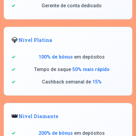
Gerente de conta dedicado
💎
Nível Platina
100% de bônus
em depósitos
Tempo de saque
50% mais rápido
Cashback semanal de
15%
👑
Nível Diamante
200% de bônus
em depósitos