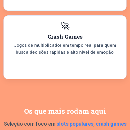
Ver Ao Vivo →
🚀
Crash Games
Jogos de multiplicador em tempo real para quem
busca decisões rápidas e alto nível de emoção.
Ver Crash →
Os que mais rodam aqui
Seleção com foco em
slots populares
,
crash games