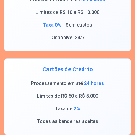
Limites de R$ 10 a R$ 10.000
Taxa 0%
- Sem custos
Disponível 24/7
Cartões de Crédito
Processamento em até
24 horas
Limites de R$ 50 a R$ 5.000
Taxa de
2%
Todas as bandeiras aceitas