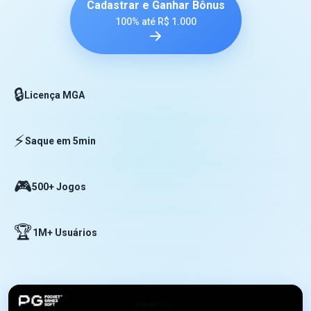
Cadastrar e Ganhar Bônus
100% até R$ 1.000
🔒
Licença MGA
⚡
Saque em 5min
🎮
500+ Jogos
🏆
1M+ Usuários