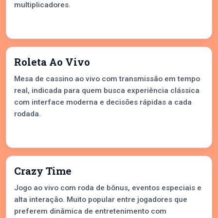
multiplicadores.
Jogar →
Roleta Ao Vivo
Mesa de cassino ao vivo com transmissão em tempo
real, indicada para quem busca experiência clássica
com interface moderna e decisões rápidas a cada
rodada.
Jogar →
Crazy Time
Jogo ao vivo com roda de bônus, eventos especiais e
alta interação. Muito popular entre jogadores que
preferem dinâmica de entretenimento com