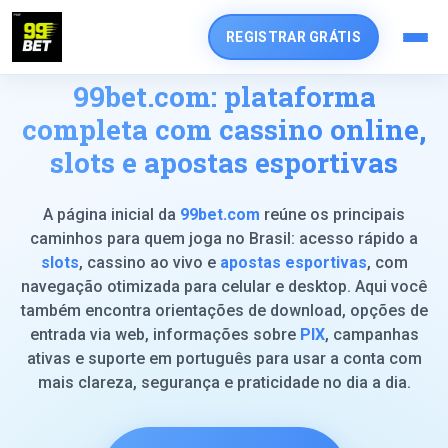
REGISTRAR GRÁTIS
99bet.com: plataforma
completa com cassino online,
slots e apostas esportivas
A página inicial da
99bet.com
reúne os principais
caminhos para quem joga no Brasil: acesso rápido a
slots
, cassino ao vivo e
apostas esportivas
, com
navegação otimizada para celular e desktop. Aqui você
também encontra orientações de download, opções de
entrada via web, informações sobre
PIX
, campanhas
ativas e suporte em português para usar a conta com
mais clareza, segurança e praticidade no dia a dia.