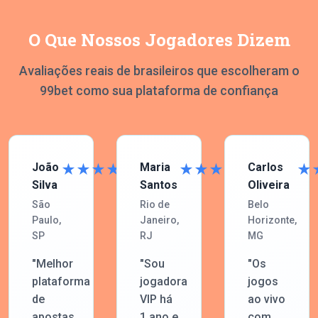
O Que Nossos Jogadores Dizem
Avaliações reais de brasileiros que escolheram o
99bet como sua plataforma de confiança
João
Maria
Carlos
★★★★★
★★★★★
★
Silva
Santos
Oliveira
São
Rio de
Belo
Paulo,
Janeiro,
Horizonte,
SP
RJ
MG
"Melhor
"Sou
"Os
plataforma
jogadora
jogos
de
VIP há
ao vivo
apostas
1 ano e
com