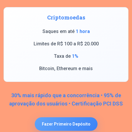
Criptomoedas
Saques em até
1 hora
Limites de R$ 100 a R$ 20.000
Taxa de
1%
Bitcoin, Ethereum e mais
30% mais rápido
que a concorrência •
95% de
aprovação
dos usuários •
Certificação PCI DSS
Fazer Primeiro Depósito