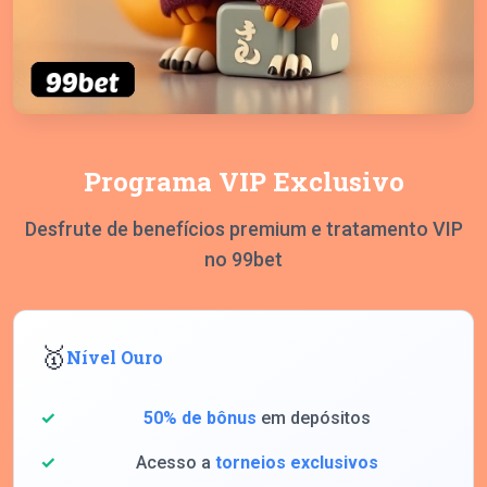
Programa VIP Exclusivo
Desfrute de benefícios premium e tratamento VIP
no 99bet
🥇
Nível Ouro
50% de bônus
em depósitos
Acesso a
torneios exclusivos